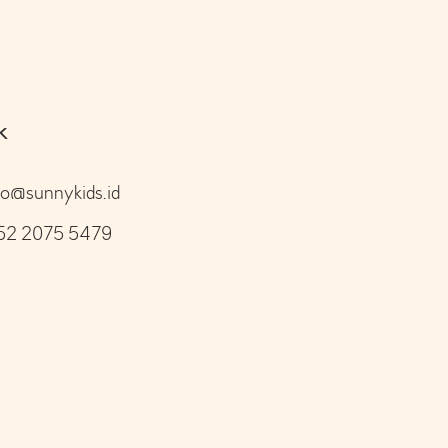
k
lo@sunnykids.id
52 2075 5479